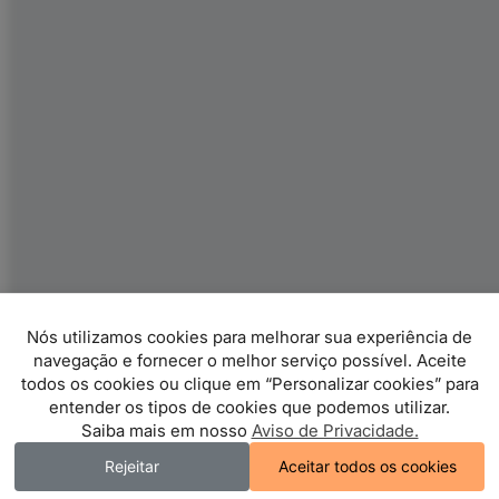
Nós utilizamos cookies para melhorar sua experiência de
navegação e fornecer o melhor serviço possível. Aceite
todos os cookies ou clique em “Personalizar cookies” para
entender os tipos de cookies que podemos utilizar.
Saiba mais em nosso
Aviso de Privacidade.
Rejeitar
Aceitar todos os cookies