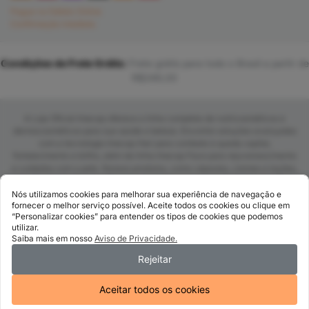
Pague no Débito Online
Confirmação imediata
Condições de Frete Grátis:
Frete grátis para todo o Brasil a partir de
R$249,00
A Loja Oficial Imecap oferece a linha completa de nutricosméticos e
dermocosméticos para sua saúde e beleza. Encontre soluções avançadas
com a tecnologia Imecap Hair para combate à queda capilar,
fortalecimento e brilho, além da linha Imecap Face para rejuvenescimento
e cuidados com a pele. Nossos produtos, como cápsulas, cremes e loções,
são desenvolvidos com fórmulas exclusivas para agir de dentro para fora.
Compre online com segurança, entrega rápida para todo o Brasil e
Nós utilizamos cookies para melhorar sua experiência de navegação e
aproveite promoções exclusivas em kits de tratamento.
fornecer o melhor serviço possível. Aceite todos os cookies ou clique em
“Personalizar cookies” para entender os tipos de cookies que podemos
utilizar.
Saiba mais em nosso
Aviso de Privacidade.
Rejeitar
@ 2025
Todos os direitos reservados a Imecap – Grupo FQM
Av. José Silva de Azevedo Neto, 200 - O2 Corporate Offices – Bloco I, 1º
Aceitar todos os cookies
Andar, Barra da Tijuca – Rio de Janeiro – RJ, CEP 22.775-056. CNPJ: