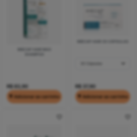
IMECAP HAIR 30 CÁPSULAS
IMECAP HAIR MAX
SHAMPOO
R$ 83,90
R$ 37,90
Adicionar ao carrinho
Adicionar ao carrinho