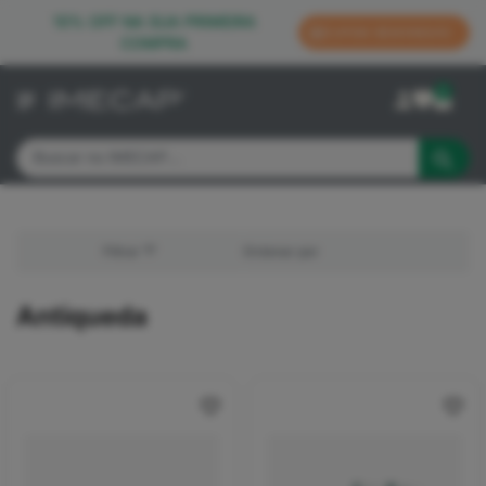
10% OFF NA SUA PRIMEIRA
CUPOM: BEMVINDA10
COMPRA
0
Filtrar
Antiqueda