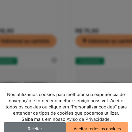
18,90
R$ 75,90
Adicionar ao carrinho
Adicionar ao carri
çamento
Lançamento
Nós utilizamos cookies para melhorar sua experiência de
navegação e fornecer o melhor serviço possível. Aceite
todos os cookies ou clique em “Personalizar cookies” para
entender os tipos de cookies que podemos utilizar.
Saiba mais em nosso
Aviso de Privacidade.
Rejeitar
Aceitar todos os cookies