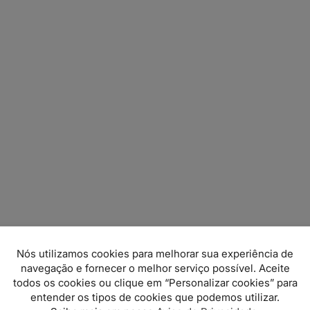
Nós utilizamos cookies para melhorar sua experiência de
navegação e fornecer o melhor serviço possível. Aceite
todos os cookies ou clique em “Personalizar cookies” para
entender os tipos de cookies que podemos utilizar.